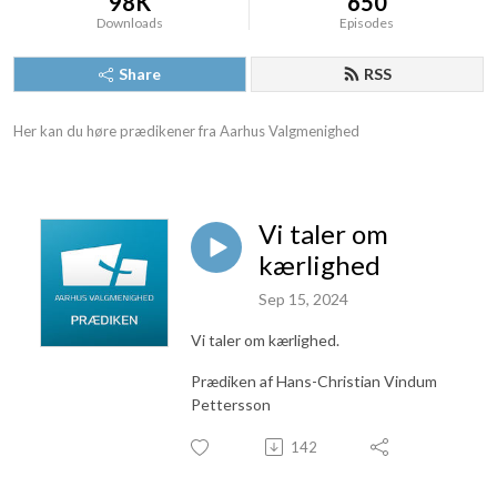
98K
650
Downloads
Episodes
Share
RSS
Her kan du høre prædikener fra Aarhus Valgmenighed
Vi taler om
kærlighed
Sep 15, 2024
Vi taler om kærlighed.
Prædiken af Hans-Christian Vindum
Pettersson
142