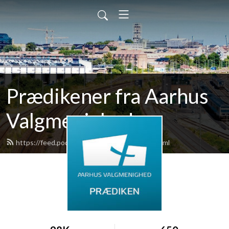
Prædikener fra Aarhus
Valgmenighed
https://feed.podbean.com/praedikener/feed.xml