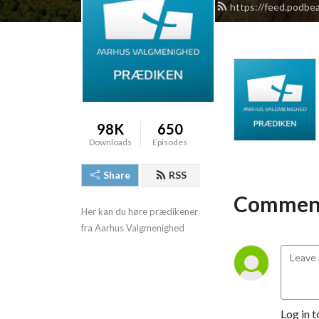
https://feed.podbe
98K
650
Downloads
Episodes
Share
RSS
Comment
Her kan du høre prædikener 
fra Aarhus Valgmenighed
Log in t