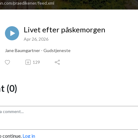
an.com/praedikener/feed.xml
Livet efter påskemorgen
Apr 26, 2026
Jane Baumgartner - Gudstjeneste
129
 (0)
o continue.
Log in